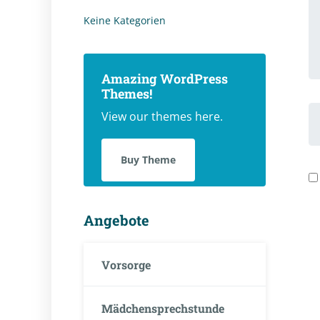
K
Keine Kategorien
Amazing WordPress
Themes!
V
View our themes here.
u
N
Buy Theme
Angebote
Vorsorge
Mädchensprechstunde