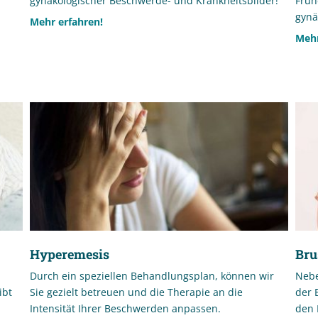
gynäkologischer Beschwerde- und Krankheitsbilder!
Früh
gynä
Mehr erfahren!
Mehr
Hyperemesis
Bru
d
Durch ein speziellen Behandlungsplan, können wir
Nebe
ibt
Sie gezielt betreuen und die Therapie an die
der 
Intensität Ihrer Beschwerden anpassen.
den 