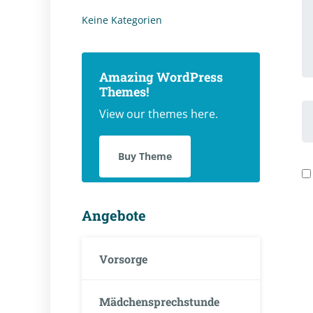
K
Keine Kategorien
Amazing WordPress
Themes!
V
View our themes here.
u
N
Buy Theme
Angebote
Vorsorge
Mädchensprechstunde