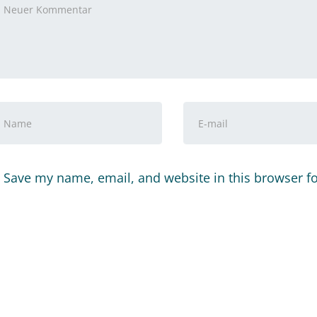
ommentar
*
or-
E-
nd
Mail-
achname
*
Adresse
*
Save my name, email, and website in this browser f