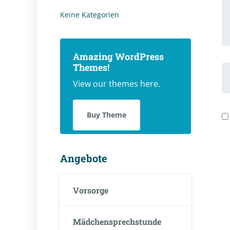
K
Keine Kategorien
Amazing WordPress
Themes!
V
u
View our themes here.
N
Buy Theme
Angebote
Vorsorge
Mädchensprechstunde