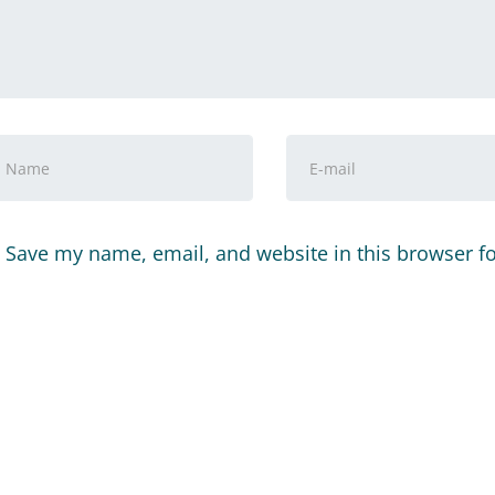
ommentar
*
or-
E-
nd
Mail-
achname
*
Adresse
*
Save my name, email, and website in this browser f